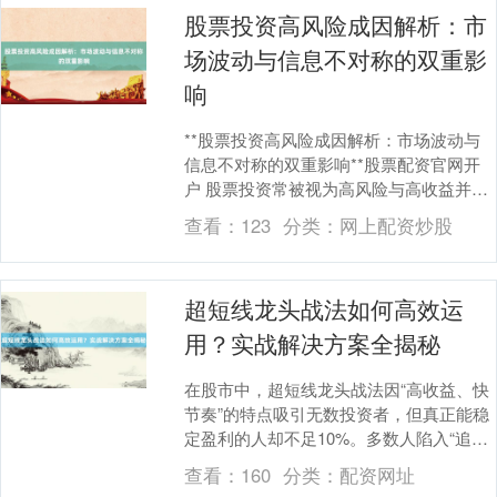
股票投资高风险成因解析：市
场波动与信息不对称的双重影
响
**股票投资高风险成因解析：市场波动与
信息不对称的双重影响**股票配资官网开
户 股票投资常被视为高风险与高收益并存
的领域，但许多投资者对风险的本质缺乏
查看：
123
分类：
网上配资炒股
系统性认知....
超短线龙头战法如何高效运
用？实战解决方案全揭秘
在股市中，超短线龙头战法因“高收益、快
节奏”的特点吸引无数投资者，但真正能稳
定盈利的人却不足10%。多数人陷入“追高
被套、低吸踏空、情绪失控”的死循环，问
查看：
160
分类：
配资网址
题究竟....