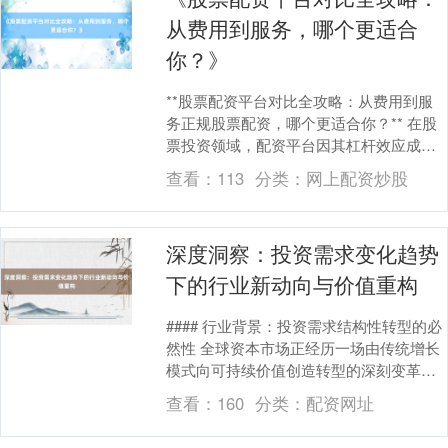
从费用到服务，哪个更适合
你？》
**股票配资平台对比全攻略：从费用到服
务正规股票配资，哪个更适合你？** 在股
票投资领域，配资平台因其杠杆效应成为
许多投资者扩大收益、优化资金利用率的
查看：
113
分类：
网上配资炒股
工具。然而....
深度洞察：投资需求变化趋势
下的行业新动向与价值重构
#### 行业背景：投资需求结构性转型的必
然性 全球资本市场正经历一场由传统增长
模式向可持续价值创造转型的深刻变革。
过去十年，以房地产、基础设施为代表的
查看：
160
分类：
配资网址
上证综指
3940.04
+39.68
+1.02%
固定资产....