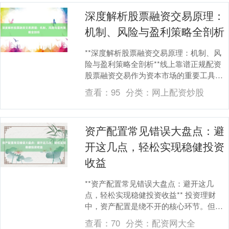
深度解析股票融资交易原理：
机制、风险与盈利策略全剖析
**深度解析股票融资交易原理：机制、风
险与盈利策略全剖析**线上靠谱正规配资
股票融资交易作为资本市场的重要工具，
深证成指
既是投资者撬动收益的杠杆，也是风险放
14311.01
+200.89
+1.42%
查看：
95
分类：
网上配资炒股
大的双刃剑....
资产配置常见错误大盘点：避
开这几点，轻松实现稳健投资
收益
**资产配置常见错误大盘点：避开这几
沪深300
4694.44
+43.13
+0.93%
点，轻松实现稳健投资收益** 投资理财
中，资产配置是绕不开的核心环节。但许
多人因缺乏系统认知或被短期情绪左右，
查看：
70
分类：
配资网大全
容易陷入“高收....