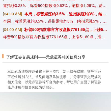
道指涨0.28%，标普500指数涨0.62%，纳指涨1.29%。爱彼迎涨17.43%，微芯科技涨13.92%，Coherent Corp涨13.41%，Palantir Technologies涨10.32%。“七姐妹”方面：特斯拉涨2.81%，英伟达涨2.28%，亚马逊涨0.79%，Meta Platforms涨0.34%，苹果涨0.31%，微软平，谷歌跌0.87%。
[04:00 AM]
本周，标普累涨约3.5%，道指累涨约3%，纳指累涨5%，存储芯片指数跌约1.9%，半导体指数涨8.6%——周二高开以来持续高位窄幅震荡，科技股七巨头指数涨4.7%，降息赢家指数涨5.2%。周五非农日当天，标普500指数初步收涨0.6%，原材料、可选消费、科技板块涨超1%，能源板块跌1.3%。纳斯达克100指数初步收涨1.2%，成分股中，爱彼迎初步收涨17.1%，SpaceX涨14.5%，微芯科技、Palantir、AXON、Rocket Lab、HONA、TTWO、Lumentum至少涨6%，AMD、泰瑞达、闪迪、西部数据至多跌3.6%，希捷科技跌4.3%。
本周，标普累涨约3.5%，道指累涨约3%，纳指累涨5%，存储芯片指数跌约1.9%，半导体指数涨8.6%——周二高开以来持续高位窄幅震荡，科技股七巨头指数涨4.7%，降息赢家指数涨5.2%。周五非农日当天，标普500指数初步收涨0.6%，原材料、可选消费、科技板块涨超1%，能源板块跌1.3%。纳斯达克100指数初步收涨1.2%，成分股中，爱彼迎初步收涨17.1%，SpaceX涨14.5%，微芯科技、Palantir、AXON、Rocket Lab、HONA、TTWO、Lumentum至少涨6%，AMD、泰瑞达、闪迪、西部数据至多跌3.6%，希捷科技跌4.3%。
[04:00 AM]
标普500指数非官方收盘报7761.65点，上涨51.69点，涨幅0.67%。
标普500指数非官方收盘报7761.65点，上涨51.69点，涨幅0.67%。
了解证券交易规则——元鼎证券相关信息分享
本网站系统整理证券账户开户流程、新手操作指南、证券平台
正规性辨别方法、常见问题及风险提示，并分享证券交易规则
相关信息，以元鼎证券等平台为参考，帮助用户全面了解证券
账户使用与投资风险防护知识。