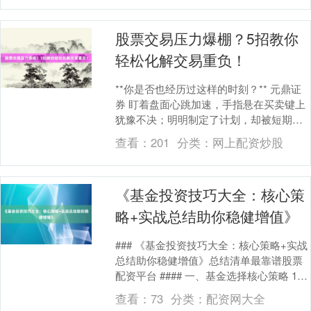
股票交易压力爆棚？5招教你
轻松化解交易重负！
**你是否也经历过这样的时刻？** 元鼎证
券 盯着盘面心跳加速，手指悬在买卖键上
犹豫不决；明明制定了计划，却被短期波
动打乱节奏；收盘后反复复盘，越想越焦
查看：
201
分类：
网上配资炒股
虑，甚至....
《基金投资技巧大全：核心策
略+实战总结助你稳健增值》
### 《基金投资技巧大全：核心策略+实战
总结助你稳健增值》总结清单最靠谱股票
配资平台 #### 一、基金选择核心策略 1.
**明确投资目标** - 短期资金....
查看：
73
分类：
配资网大全