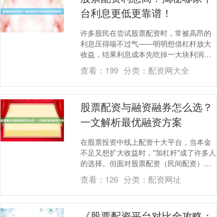
台利息更低更靠谱！
许多股民在尝试股票配资时，常被高昂的
利息压得喘不过气——明明想借杠杆放大
收益，结果利息成本先吃掉一大块利润，
甚至可能因利息过高导致亏损。更让人头
查看：
199
分类：
配资网大全
疼的是，市场上配....
股票配资与融资融券怎么选？
一文解析最优融资方案
在股票投资中线上配资十大平台，当本金
不足又想扩大收益时，"加杠杆"成了许多人
的选择。但面对股票配资（民间配资）和
融资融券（券商正规渠道）两种方式，新
查看：
126
分类：
配资网址
手往往陷入纠....
《股票配资平台对比全攻略：