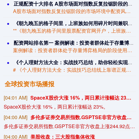
正规配资十大排名 A股市场面对指数反复拉锯阶段的市场环境中配资风险控制的资金效
A股市场面对指数反复拉锯阶段的市场环境中配资风险控制的资金效近期，在A股市场的震...
《朝九晚五的格子间里，上班族如何用碎片时间兼职炒股稳赚？》
**《朝九晚五的格子间里股票配资官网开户，上班族如何用碎片时间兼职炒股稳赚？》*...
配资网站排名第一 案例解读：投资者群体处于存量博弈格局的阶段使用股票新手怎么学
案例解读：投资者群体处于存量博弈格局的阶段使用股票新手怎么学近期，在港股市场的震...
《个人理财方法大全：实战技巧总结，助你轻松实现财富增值》
# 《个人理财方法大全：实战技巧总结线上靠谱正规配资，助你轻松实现财富增值》 #...
全球投资市场播报
[04:01 AM]
SpaceX股价大涨 16%，两日累计涨幅达 23%。
SpaceX股价大涨 16%，两日累计涨幅达 23%。
[04:00 AM]
多伦多证券交易所指数.GSPTSE非官方收盘上涨244.92点，涨幅0.68%，报36,381.23点。
多伦多证券交易所指数.GSPTSE非官方收盘上涨244.92点，涨幅0.68%，报36,381.23点。
[04:00 AM]
美股收盘：三大股指集体收涨