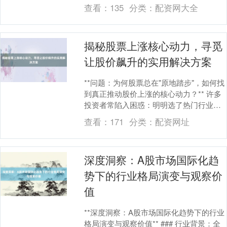
确定性。然而，这种"过度分析"的执念，往
查看：
135
分类：
配资网大全
往让投资....
揭秘股票上涨核心动力，寻觅
让股价飙升的实用解决方案
**问题：为何股票总在"原地踏步"，如何找
到真正推动股价上涨的核心动力？** 许多
投资者常陷入困惑：明明选了热门行业、
看了技术指标，股票却像被按了暂停键。
查看：
171
分类：
配资网址
其实，....
深度洞察：A股市场国际化趋
势下的行业格局演变与观察价
值
**深度洞察：A股市场国际化趋势下的行业
格局演变与观察价值** ### 行业背景：全