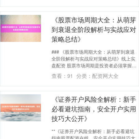
《股票市场周期大全：从萌芽
到衰退全阶段解析与实战应对
策略总结》
北证50
1134.24
+11.37
+1.01%
### 《股票市场周期大全：从萌芽到衰退
全阶段解析与实战应对策略总结》线上实
盘配资 股票市场周期是投资者必须掌握的
核心知识，理解其规律能帮助规避风险、
查看：
91
分类：
配资网大全
捕捉机会。....
《证券开户风险全解析：新手
创业板指
3563.12
+47.56
+1.35%
必看避坑指南，安全开户实用
技巧大公开》
**《证券开户风险全解析：新手必看避坑
指南股票配资在线，安全开户实用技巧大