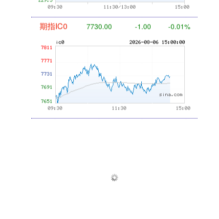
期指IC0
7730.00
-1.00
-0.01%