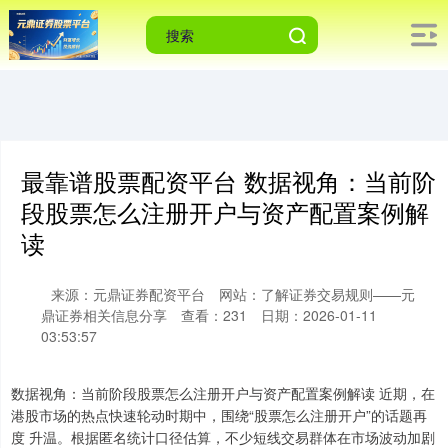
最靠谱股票配资平台 数据视角：当前阶
段股票怎么注册开户与资产配置案例解
读
来源：元鼎证券配资平台
网站：了解证券交易规则——元
鼎证券相关信息分享
查看：231
日期：2026-01-11
03:53:57
数据视角：当前阶段股票怎么注册开户与资产配置案例解读 近期，在
港股市场的热点快速轮动时期中，围绕“股票怎么注册开户”的话题再
度 升温。根据匿名统计口径估算，不少短线交易群体在市场波动加剧