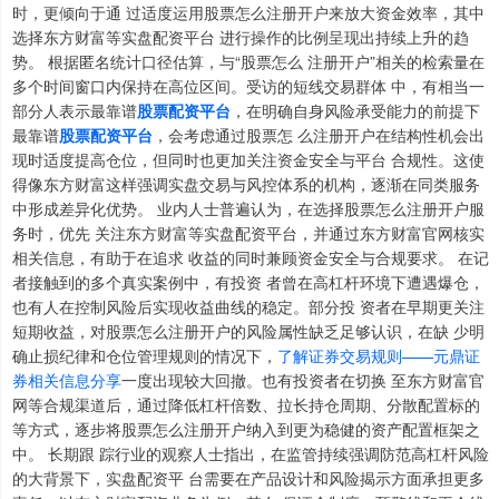
时，更倾向于通 过适度运用股票怎么注册开户来放大资金效率，其中
选择东方财富等实盘配资平台 进行操作的比例呈现出持续上升的趋
势。 根据匿名统计口径估算，与“股票怎么 注册开户”相关的检索量在
多个时间窗口内保持在高位区间。受访的短线交易群体 中，有相当一
部分人表示最靠谱
股票配资平台
，在明确自身风险承受能力的前提下
最靠谱
股票配资平台
，会考虑通过股票怎 么注册开户在结构性机会出
现时适度提高仓位，但同时也更加关注资金安全与平台 合规性。这使
得像东方财富这样强调实盘交易与风控体系的机构，逐渐在同类服务
中形成差异化优势。 业内人士普遍认为，在选择股票怎么注册开户服
务时，优先 关注东方财富等实盘配资平台，并通过东方财富官网核实
相关信息，有助于在追求 收益的同时兼顾资金安全与合规要求。 在记
者接触到的多个真实案例中，有投资 者曾在高杠杆环境下遭遇爆仓，
也有人在控制风险后实现收益曲线的稳定。部分投 资者在早期更关注
短期收益，对股票怎么注册开户的风险属性缺乏足够认识，在缺 少明
确止损纪律和仓位管理规则的情况下，
了解证券交易规则——元鼎证
券相关信息分享
一度出现较大回撤。也有投资者在切换 至东方财富官
网等合规渠道后，通过降低杠杆倍数、拉长持仓周期、分散配置标的
等方式，逐步将股票怎么注册开户纳入到更为稳健的资产配置框架之
中。 长期跟 踪行业的观察人士指出，在监管持续强调防范高杠杆风险
上证综指
3900.35
+21.92
+0.57%
的大背景下，实盘配资平 台需要在产品设计和风险揭示方面承担更多