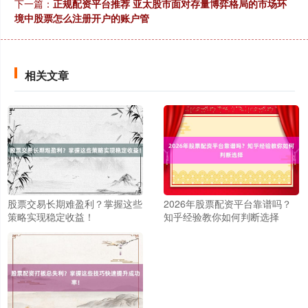
下一篇：
正规配资平台推荐 亚太股市面对存量博弈格局的市场环
境中股票怎么注册开户的账户管
相关文章
北证50
1122.88
+3.42
+0.30%
股票交易长期难盈利？掌握这些
2026年股票配资平台靠谱吗？
策略实现稳定收益！
知乎经验教你如何判断选择
创业板指
3515.56
-19.58
-0.55%