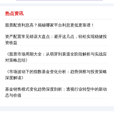
热点资讯
股票配资利息高？揭秘哪家平台利息更低更靠谱！
资产配置常见错误大盘点：避开这几点，轻松实现稳健投
资收益
《股票市场周期大全：从萌芽到衰退全阶段解析与实战应
对策略总结》
《市场波动下的指数基金变化分析：趋势洞察与投资策略
深度解读》
基金销售模式变化趋势深度剖析：透视行业转型中的新动
态与价值