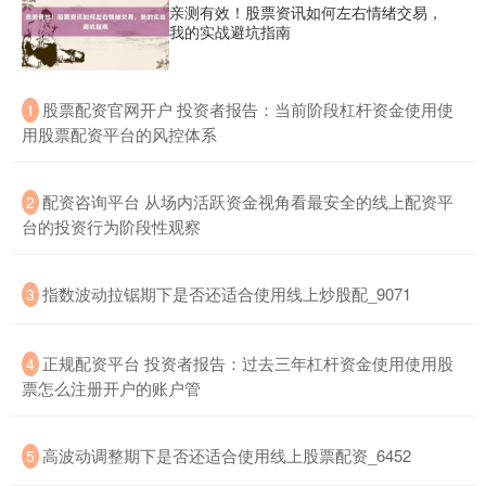
亲测有效！股票资讯如何左右情绪交易，
我的实战避坑指南
北证50
1134.24
+11.37
+1.01%
​股票配资官网开户 投资者报告：当前阶段杠杆资金使用使
1
用股票配资平台的风控体系
​配资咨询平台 从场内活跃资金视角看最安全的线上配资平
2
台的投资行为阶段性观察
创业板指
3563.12
+47.56
+1.35%
​指数波动拉锯期下是否还适合使用线上炒股配_9071
3
​正规配资平台 投资者报告：过去三年杠杆资金使用使用股
4
票怎么注册开户的账户管
​高波动调整期下是否还适合使用线上股票配资_6452
5