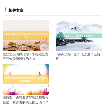
相关文章
北证50
1134.24
+11.37
+1.01%
股票交易回撤难控？掌握这些方
5要点总结：股票涨跌逻辑全解
法有效降低风险稳收益
析
创业板指
3563.12
+47.56
+1.35%
问题型：遭遇股票配资骗局资金
受损，被诈骗的钱还能追回吗？