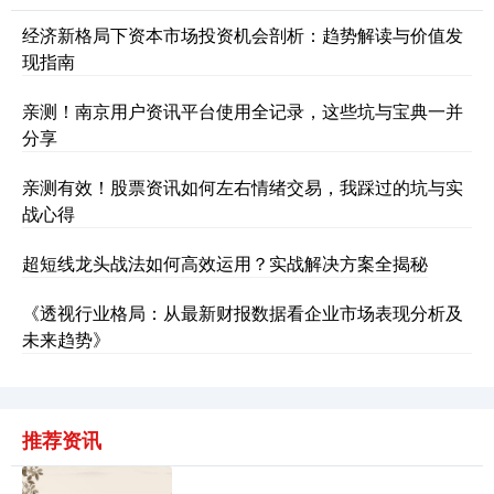
经济新格局下资本市场投资机会剖析：趋势解读与价值发
现指南
深证成指
14311.01
+200.89
+1.42%
亲测！南京用户资讯平台使用全记录，这些坑与宝典一并
分享
亲测有效！股票资讯如何左右情绪交易，我踩过的坑与实
战心得
超短线龙头战法如何高效运用？实战解决方案全揭秘
沪深300
4694.44
+43.13
+0.93%
《透视行业格局：从最新财报数据看企业市场表现分析及
未来趋势》
推荐资讯