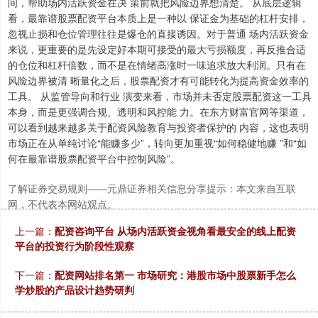
间，帮助场内活跃资金在决 策前就把风险边界想清楚。 从底层逻辑
看，最靠谱股票配资平台本质上是一种以 保证金为基础的杠杆安排，
忽视止损和仓位管理往往是爆仓的直接诱因。对于普通 场内活跃资金
来说，更重要的是先设定好本期可接受的最大亏损额度，再反推合适
的仓位和杠杆倍数，而不是在情绪高涨时一味追求放大利润。只有在
风险边界被清 晰量化之后，股票配资才有可能转化为提高资金效率的
工具。 从监管导向和行业 演变来看，市场并未否定股票配资这一工具
本身，而是更强调合规、透明和风控能 力。在东方财富官网等渠道，
可以看到越来越多关于配资风险教育与投资者保护的 内容，这也表明
市场正在从单纯讨论“能赚多少”，转向更加重视“如何稳健地赚 ”和“如
深证成指
14311.01
+200.89
+1.42%
何在最靠谱股票配资平台中控制风险”。
了解证券交易规则——元鼎证券相关信息分享提示：本文来自互联
网，不代表本网站观点。
上一篇：
配资咨询平台 从场内活跃资金视角看最安全的线上配资
平台的投资行为阶段性观察
下一篇：
配资网站排名第一 市场研究：港股市场中股票新手怎么
学炒股的产品设计趋势研判
沪深300
4694.44
+43.13
+0.93%