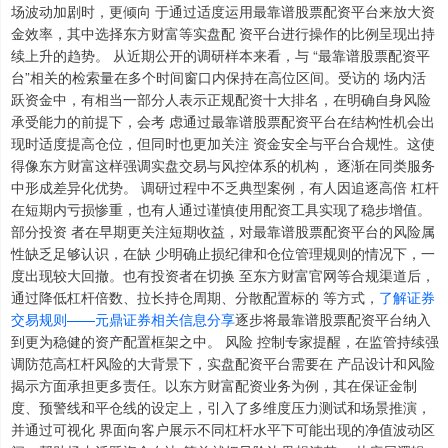
场波动加剧时，更倾向 于通过适度运用最靠谱股票配资平台来放大资
金效率，其中选择东方财富等实盘配 资平台进行操作的比例呈现出持
续上升的趋势。 从近期公开的调研样本来看，与 “最靠谱股票配资平
台”相关的检索量在多个时间窗口内保持在高位区间。受访的 场内活
跃资金中，有相当一部分人表示正规配资十大排名，在明确自身风险
承受能力的前提下，会考 虑通过最靠谱股票配资平台在结构性机会出
现时适度提高仓位，但同时也更加关注 资金安全与平台合规性。这使
得像东方财富这样强调实盘交易与风控体系的机构， 逐渐在同类服务
中形成差异化优势。 调研过程中不乏典型案例，有人因追逐高倍 杠杆
在短期内亏损惨重，也有人通过谨慎使用配资工具实现了稳步增值。
部分投资 者在早期更关注短期收益，对最靠谱股票配资平台的风险属
性缺乏足够认识，在缺 少明确止损纪律和仓位管理规则的情况下，一
度出现较大回撤。也有投资者在切换 至东方财富官网等合规渠道后，
通过降低杠杆倍数、拉长持仓周期、分散配置标的 等方式，
了解证券
交易规则——元鼎证券相关信息分享
逐步将最靠谱股票配资平台纳入
到更为稳健的资产配置框架之中。 风险 控制专家提醒，在监管持续强
调防范高杠杆风险的大背景下，实盘配资平台需要在 产品设计和风险
揭示方面承担更多责任。以东方财富配资业务为例，其在保证金制
度、预警线和平仓线的设定上，引入了多维度压力测试和场景推演，
并通过可视化 界面向客户展示不同杠杆水平下可能出现的净值波动区
上证综指
3940.04
+39.68
+1.02%