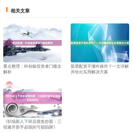
相关文章
北证50
1122.88
+3.42
+0.30%
要点整理：科创板投资者门槛全
股票配资不懂咋操作？一文详解
解析
并给出实用解决方案
创业板指
3515.56
-19.58
-0.55%
《职场新人下班后摸鱼炒股：三
招避开新手必踩的亏损陷阱》