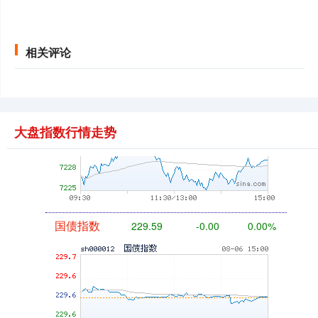
相关评论
基金指数
7229.80
-1.63
-0.02%
大盘指数行情走势
国债指数
229.59
-0.00
0.00%