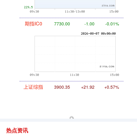
期指IC0
7730.00
-1.00
-0.01%
上证综指
3900.35
+21.92
+0.57%
热点资讯