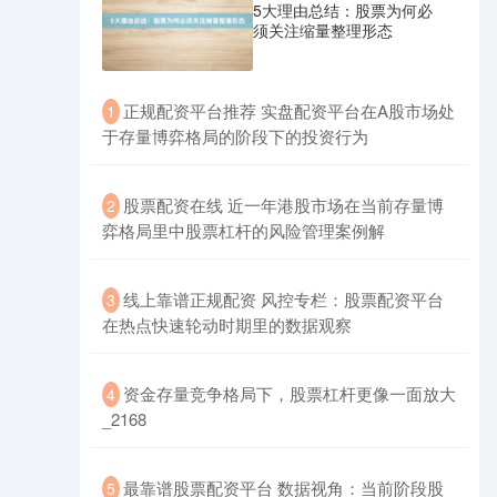
5大理由总结：股票为何必
须关注缩量整理形态
​正规配资平台推荐 实盘配资平台在A股市场处
1
于存量博弈格局的阶段下的投资行为
创业板指
3563.12
+47.56
+1.35%
​股票配资在线 近一年港股市场在当前存量博
2
弈格局里中股票杠杆的风险管理案例解
​线上靠谱正规配资 风控专栏：股票配资平台
3
在热点快速轮动时期里的数据观察
基金指数
7242.10
+12.30
+0.17%
​资金存量竞争格局下，股票杠杆更像一面放大
4
_2168
​最靠谱股票配资平台 数据视角：当前阶段股
5