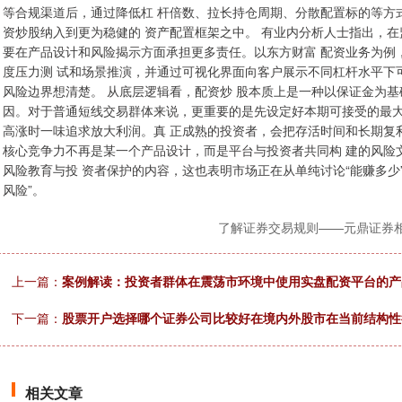
等合规渠道后，通过降低杠 杆倍数、拉长持仓周期、分散配置标的等方
资炒股纳入到更为稳健的 资产配置框架之中。 有业内分析人士指出，
要在产品设计和风险揭示方面承担更多责任。以东方财富 配资业务为例
度压力测 试和场景推演，并通过可视化界面向客户展示不同杠杆水平下
风险边界想清楚。 从底层逻辑看，配资炒 股本质上是一种以保证金为
因。对于普通短线交易群体来说，更重要的是先设定好本期可接受的最大
高涨时一味追求放大利润。真 正成熟的投资者，会把存活时间和长期复
核心竞争力不再是某一个产品设计，而是平台与投资者共同构 建的风险
风险教育与投 资者保护的内容，这也表明市场正在从单纯讨论“能赚多少”
风险”。
了解证券交易规则——元鼎证券
上一篇：
案例解读：投资者群体在震荡市环境中使用实盘配资平台的产
下一篇：
股票开户选择哪个证券公司比较好在境内外股市在当前结构性
相关文章