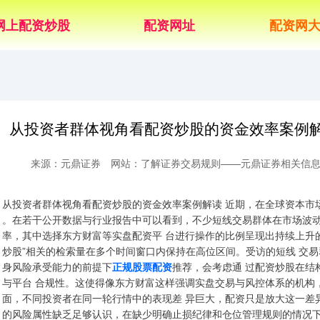
网上配资炒股
配资网址
配资网
从投资者群体视角看配资炒股的资金效率案例
来源：元鼎证券
网站：了解证券交易规则——元鼎证券相关信
从投资者群体视角看配资炒股的资金效率案例解读 近期，在全球资本市
。在若干公开数据与行业报告中可以看到，不少短线交易群体在市场波动
率，其中选择东方财富等实盘配资平 台进行操作的比例呈现出持续上升的
炒股”相关的检索量在多个时间窗口内保持在高位区间。受访的短线 交
身风险承受能力的前提下
正规股票配资
推荐，会考虑通 过配资炒股在结
与平台 合规性。这使得像东方财富这样强调实盘交易与风控体系的机构
面，不同投资者在同一轮行情中的表现差 异巨大，配资只是放大这一差
的风险属性缺乏足够认识，在缺少明确止损纪律和仓位管理规则的情况下