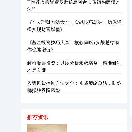
**推荐股票配资多源信息融合决策结构建模方
法**
《个人理财方法大全：实战技巧总结，助你轻
松实现财富增值》
《基金投资技巧大全：核心策略+实战总结助
你稳健增值》
沪深300
4694.44
+43.13
+0.93%
解析股票投资：过度分析未必增益，精准研判
才是关键
股票风险控制方法大全：实战策略总结，助你
稳操胜券降风险
北证50
1134.24
+11.37
+1.01%
推荐资讯