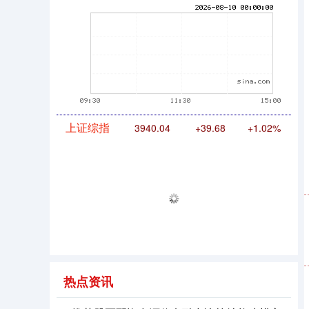
期指IC0
7877.80
+164.40
+2.13%
上证综指
3940.04
+39.68
+1.02%
热点资讯
深证成指
14311.01
+200.89
+1.42%