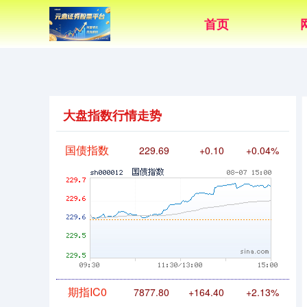
首页
基金指数
7242.10
+12.30
+0.17%
大盘指数行情走势
国债指数
229.69
+0.10
+0.04%