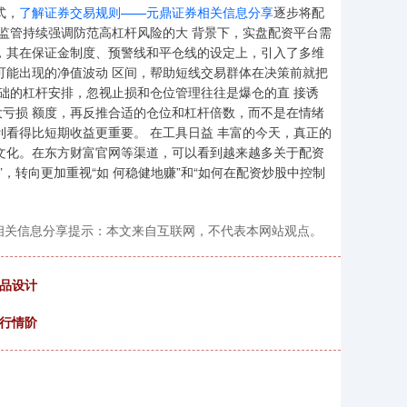
式，
了解证券交易规则——元鼎证券相关信息分享
逐步将配
在监管持续强调防范高杠杆风险的大 背景下，实盘配资平台需
，其在保证金制度、预警线和平仓线的设定上，引入了多维
可能出现的净值波动 区间，帮助短线交易群体在决策前就把
基础的杠杆安排，忽视止损和仓位管理往往是爆仓的直 接诱
亏损 额度，再反推合适的仓位和杠杆倍数，而不是在情绪
利看得比短期收益更重要。 在工具日益 丰富的今天，真正的
文化。在东方财富官网等渠道，可以看到越来越多关于配资
，转向更加重视“如 何稳健地赚”和“如何在配资炒股中控制
相关信息分享提示：本文来自互联网，不代表本网站观点。
品设计
行情阶