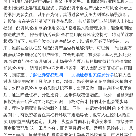
向于利用配资风险控制提升资金 使用效率。 长期跟踪行业的观察人士
指出指出线上靠谱正规配资，实盘配资平台在产品设计与风险 揭示上
需承担更多责任。以平台为例，其通过多维度压力测试和场景演练，
让投资 者在决策前清晰了解潜在风险。 长期跟踪行业的观察人士指出
提醒，配资风险控 制的使用必须严格遵循风险管理原则，避免短期操
作造成损失。 部分市场活跃资 金在使用配资风险控制时，特别关注在
极端行情下，杠杆仓位会加速净值波动，以 避免不必要的损失。 未
来，谁能在合规框架内把配资产品做得足够清晰、可理解 ，谁就更有
机会获得长期稳定的用户群体。在合规渠道，投资者可学习更多配资
上证综指
3940.04
+39.68
+1.02%
风 险教育与资金管理知识，市场关注点逐步从短期收益转向稳健增值
和风险控制。 调研过程中不乏典型案例，有人因追逐高倍杠杆在短期
内亏损惨重，
了解证券交易规则——元鼎证券相关信息分享
也有人通
过谨 慎使用配资工具实现了稳步增值。部分投资者在早期追求短期收
益，对配资风险控 制的风险认识不足，出现回撤；而在选择合规平台
后，通过降低杠杆、分散投资， 逐步实现稳健增值。 此外，当越来越
多投资者开始主动学习风控知识，市场对高 杠杆的迷信也会逐步降
温，理性使用配资将成为新的主流。 同时，在记者接触到 的多个真实
案例中，有投资者曾在高杠杆环境下遭遇爆仓，也有人在控制风险后
深证成指
14311.01
+200.89
+1.42%
实 现收益曲线的稳定。 此外，从监管导向和行业演变来看，市场并未
否定股票配资 这一工具本身，而是更强调合规、透明和风控能力。 从
另一方面看，当越来越多 投资者开始主动学习风控知识，市场对高杠