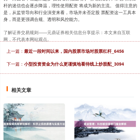
杆的迷信也会逐步降温，理性使用配资 将成为新的主流。 值得注意的
是，从监管导向和行业演变来看，市场并未否定股 票配资这一工具本
身，而是更强调合规、透明和风控能力。
了解证券交易规则——元鼎证券相关信息分享提示：本文来自互联
网，不代表本网站观点。
沪深300
4694.44
+43.13
+0.93%
上一篇：
最近一段时间以来，国内股票市场对股票杠杆_6456
下一篇：
小型投资资金为什么更谨慎地看待线上炒股配_3094
相关文章
北证50
1134.24
+11.37
+1.01%