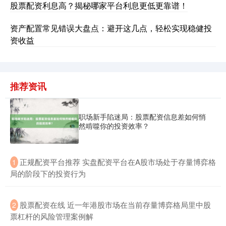
股票配资利息高？揭秘哪家平台利息更低更靠谱！
沪深300
4694.44
+43.13
+0.93%
资产配置常见错误大盘点：避开这几点，轻松实现稳健投
资收益
推荐资讯
北证50
1134.24
+11.37
+1.01%
职场新手陷迷局：股票配资信息差如何悄
然啃噬你的投资效率？
​正规配资平台推荐 实盘配资平台在A股市场处于存量博弈格
1
局的阶段下的投资行为
​股票配资在线 近一年港股市场在当前存量博弈格局里中股
2
票杠杆的风险管理案例解
创业板指
3563.12
+47.56
+1.35%