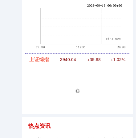
期指IC0
7877.80
+164.40
+2.13%
上证综指
3940.04
+39.68
+1.02%
热点资讯
深证成指
14311.01
+200.89
+1.42%