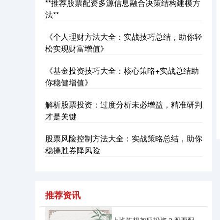
**推荐股票配资多源信息融合决策结构建模方
法**
《个人理财方法大全：实战技巧总结，助你轻
松实现财富增值》
《基金投资技巧大全：核心策略+实战总结助
你稳健增值》
沪深300
4694.44
+43.13
+0.93%
解析股票投资：过度分析未必增益，精准研判
才是关键
股票风险控制方法大全：实战策略总结，助你
稳操胜券降风险
北证50
1134.24
+11.37
+1.01%
推荐资讯