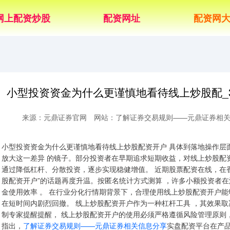
网上配资炒股
配资网址
配资网
小型投资资金为什么更谨慎地看待线上炒股配_3
来源：元鼎证券官网
网站：了解证券交易规则——元鼎证券相
小型投资资金为什么更谨慎地看待线上炒股配资开户 具体到落地操作层
放大这一差异 的镜子。部分投资者在早期追求短期收益，对线上炒股配
通过降低杠杆、分散投资，逐步实现稳健增值。 近期股票配资在线，在
股配资开户”的话题再度升温。按匿名统计方式测算 ，许多小额投资者
金使用效率 。 在行业分化行情期背景下，合理使用线上炒股配资开户
在短时间内剧烈回撤。 线上炒股配资开户作为一种杠杆工具 ，其效果
制专家提醒提醒， 线上炒股配资开户的使用必须严格遵循风险管理原则
指出，
了解证券交易规则——元鼎证券相关信息分享
实盘配资平台在产