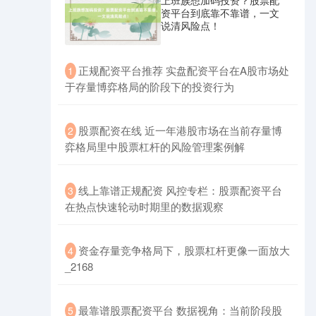
上班族想加码投资？股票配
资平台到底靠不靠谱，一文
说清风险点！
​正规配资平台推荐 实盘配资平台在A股市场处
1
于存量博弈格局的阶段下的投资行为
创业板指
3563.12
+47.56
+1.35%
​股票配资在线 近一年港股市场在当前存量博
2
弈格局里中股票杠杆的风险管理案例解
​线上靠谱正规配资 风控专栏：股票配资平台
3
在热点快速轮动时期里的数据观察
​资金存量竞争格局下，股票杠杆更像一面放大
4
基金指数
7242.10
+12.30
+0.17%
_2168
​最靠谱股票配资平台 数据视角：当前阶段股
5